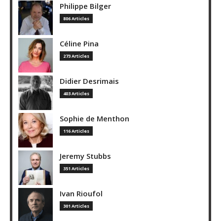
Philippe Bilger
806 Articles
Céline Pina
273 Articles
Didier Desrimais
403 Articles
Sophie de Menthon
116 Articles
Jeremy Stubbs
351 Articles
Ivan Rioufol
301 Articles