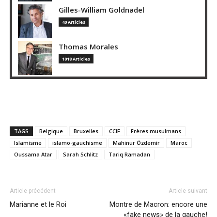
Gilles-William Goldnadel
40 Articles
Thomas Morales
1018 Articles
TAGS
Belgique
Bruxelles
CCIF
Frères musulmans
Islamisme
islamo-gauchisme
Mahinur Özdemir
Maroc
Oussama Atar
Sarah Schlitz
Tariq Ramadan
Article précédent
Article suivant
Marianne et le Roi
Montre de Macron: encore une
«fake news» de la gauche!