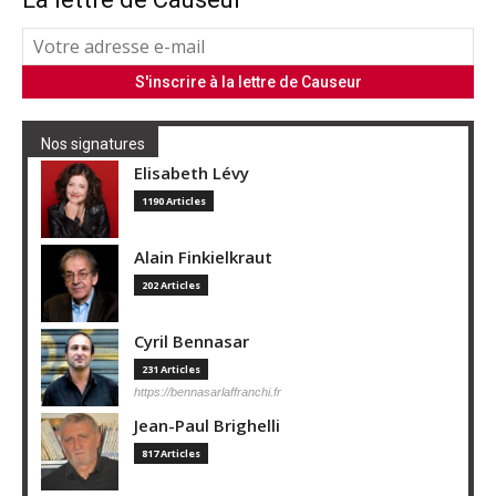
Nos signatures
Elisabeth Lévy
1190 Articles
Alain Finkielkraut
202 Articles
Cyril Bennasar
231 Articles
https://bennasarlaffranchi.fr
Jean-Paul Brighelli
817 Articles