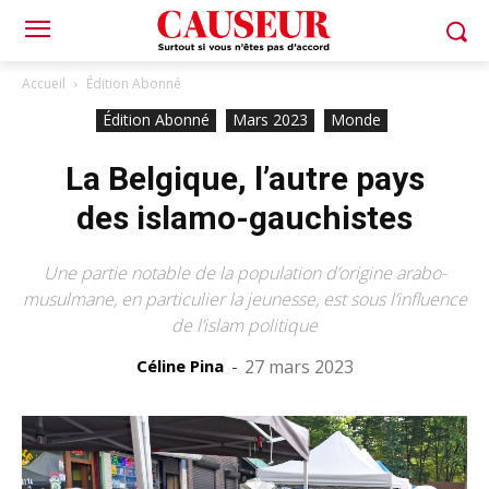
Accueil
Édition Abonné
Édition Abonné
Mars 2023
Monde
La Belgique, l’autre pays
des islamo-gauchistes
Une partie notable de la population d’origine arabo-
musulmane, en particulier la jeunesse, est sous l’influence
de l’islam politique
Céline Pina
-
27 mars 2023