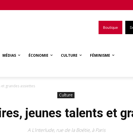
Boutique
S
MÉDIAS
ÉCONOMIE
CULTURE
FÉMINISME
s et grandes assiettes
Culture
ires, jeunes talents et g
A L’interlude, rue de la Boétie, à Paris