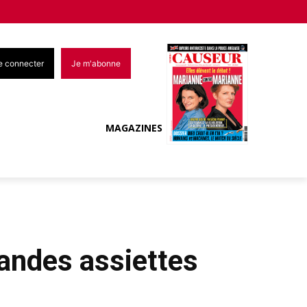
e connecter
Je m'abonne
MAGAZINES
randes assiettes