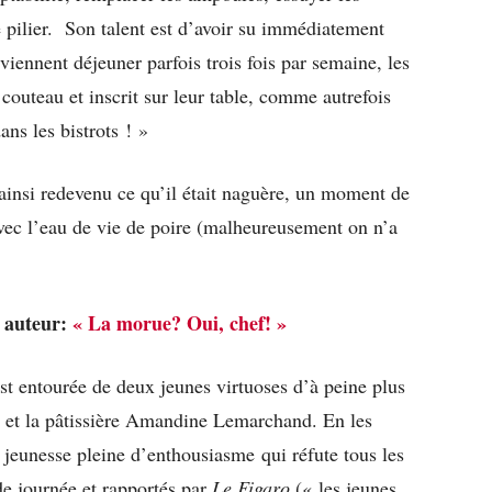
e pilier. Son talent est d’avoir su immédiatement
s viennent déjeuner parfois trois fois par semaine, les
 couteau et inscrit sur leur table, comme autrefois
ans les bistrots ! »
t ainsi redevenu ce qu’il était naguère, un moment de
avec l’eau de vie de poire (malheureusement on n’a
e auteur:
« La morue? Oui, chef! »
est entourée de deux jeunes virtuoses d’à peine plus
hi et la pâtissière Amandine Lemarchand. En les
e jeunesse pleine d’enthousiasme qui réfute tous les
de journée et rapportés par
Le Figaro
(« les jeunes