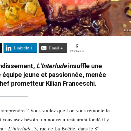
© L'I
5
1
4
LinkedIn
Email
PARTAGES
ondissement,
L’Interlude
insuffle une
e équipe jeune et passionnée, menée
 chef prometteur Kilian Franceschi.
 comprendre ? Vous voulez que l’on vous remonte le
 vous avez besoin, un nouveau restaurant fondé il y
e
nt :
L’interlude
, 3, rue de La Boétie, dans le 8