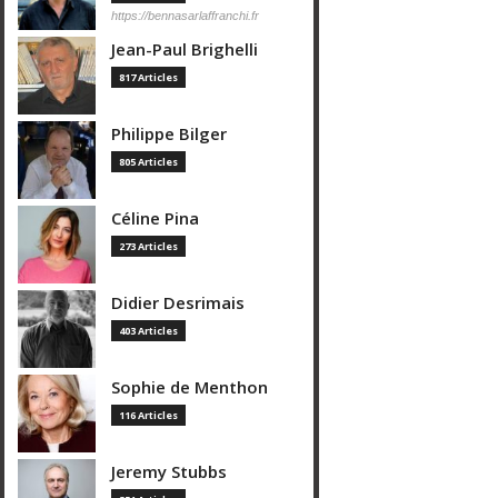
https://bennasarlaffranchi.fr
Jean-Paul Brighelli
817 Articles
Philippe Bilger
805 Articles
Céline Pina
273 Articles
Didier Desrimais
403 Articles
Sophie de Menthon
116 Articles
Jeremy Stubbs