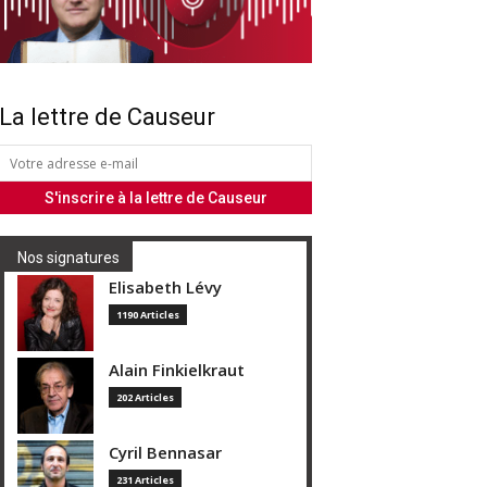
La lettre de Causeur
Nos signatures
Elisabeth Lévy
1190 Articles
Alain Finkielkraut
202 Articles
Cyril Bennasar
231 Articles