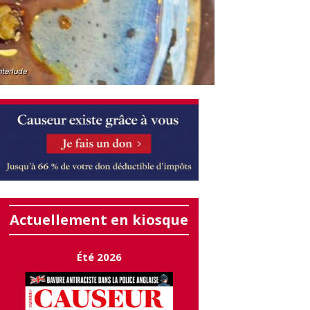
nterlude
Actuellement en kiosque
Été 2026