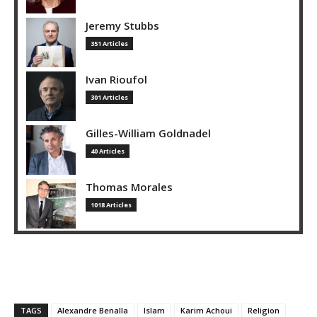
Jeremy Stubbs
351 Articles
Ivan Rioufol
301 Articles
Gilles-William Goldnadel
40 Articles
Thomas Morales
1018 Articles
TAGS
Alexandre Benalla
Islam
Karim Achoui
Religion