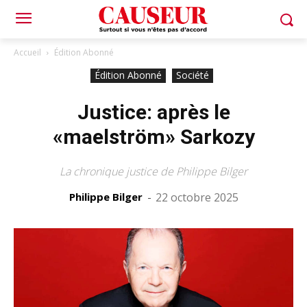
Accueil
Édition Abonné
Édition Abonné
Société
Justice: après le
«maelström» Sarkozy
La chronique justice de Philippe Bilger
Philippe Bilger
-
22 octobre 2025