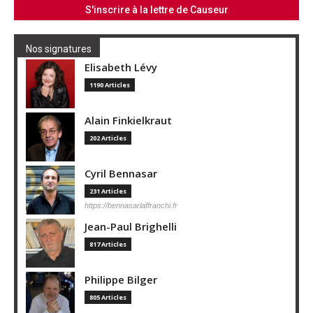
Nos signatures
Elisabeth Lévy
1190 Articles
Alain Finkielkraut
202 Articles
Cyril Bennasar
231 Articles
https://bennasarlaffranchi.fr
Jean-Paul Brighelli
817 Articles
Philippe Bilger
805 Articles