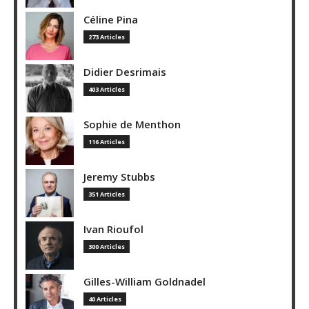
Céline Pina
273 Articles
Didier Desrimais
403 Articles
Sophie de Menthon
116 Articles
Jeremy Stubbs
351 Articles
Ivan Rioufol
300 Articles
Gilles-William Goldnadel
40 Articles