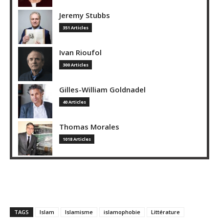
Jeremy Stubbs
351 Articles
Ivan Rioufol
300 Articles
Gilles-William Goldnadel
40 Articles
Thomas Morales
1018 Articles
TAGS
Islam
Islamisme
islamophobie
Littérature