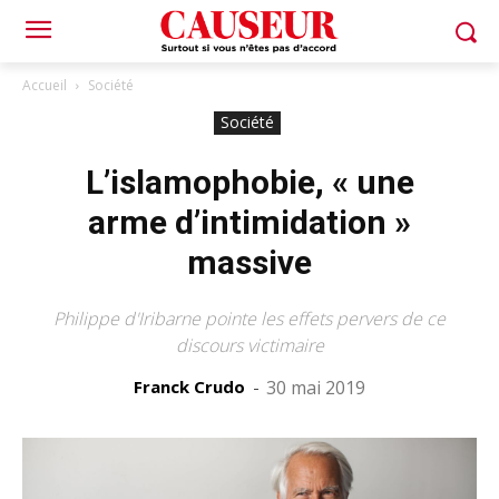
Accueil
Société
Société
L’islamophobie, « une
arme d’intimidation »
massive
Philippe d'Iribarne pointe les effets pervers de ce
discours victimaire
Franck Crudo
-
30 mai 2019