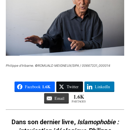
Philippe d'Iribarne. ©ROMUALD MEIGNEUX/SIPA / 00667331_000014
1.6K
Facebook
Twitter
LinkedIn
1.6K
Email
PARTAGES
Dans son dernier livre,
Islamophobie :