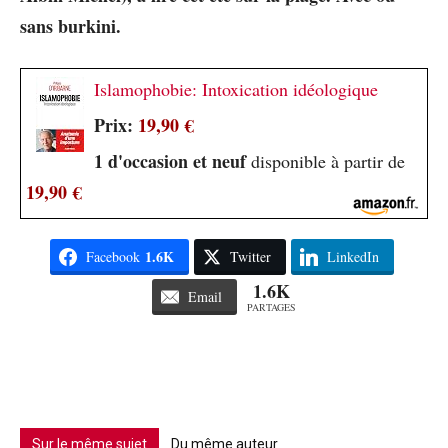
sans burkini.
Islamophobie: Intoxication idéologique
Prix:
19,90 €
1 d'occasion et neuf
disponible à partir de
19,90 €
1.6K
Facebook
Twitter
LinkedIn
1.6K
Email
PARTAGES
Sur le même sujet
Du même auteur