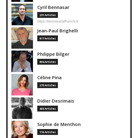
Cyril Bennasar
231 Articles
https://bennasarlaffranchi.fr
Jean-Paul Brighelli
817 Articles
Philippe Bilger
804 Articles
Céline Pina
273 Articles
Didier Desrimais
403 Articles
Sophie de Menthon
116 Articles