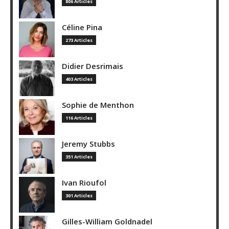
806 Articles
Céline Pina
273 Articles
Didier Desrimais
403 Articles
Sophie de Menthon
116 Articles
Jeremy Stubbs
351 Articles
Ivan Rioufol
301 Articles
Gilles-William Goldnadel