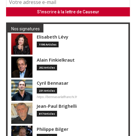
Nos signatures
Elisabeth Lévy
1190 Articles
Alain Finkielkraut
202 Articles
Cyril Bennasar
231 Articles
https://bennasarlaffranchi.fr
Jean-Paul Brighelli
817 Articles
Philippe Bilger