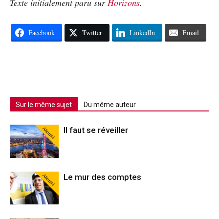
Texte initialement paru sur
Horizons
.
Facebook
Twitter
LinkedIn
Email
Sur le même sujet
Du même auteur
Abonné
Il faut se réveiller
Abonné
Le mur des comptes