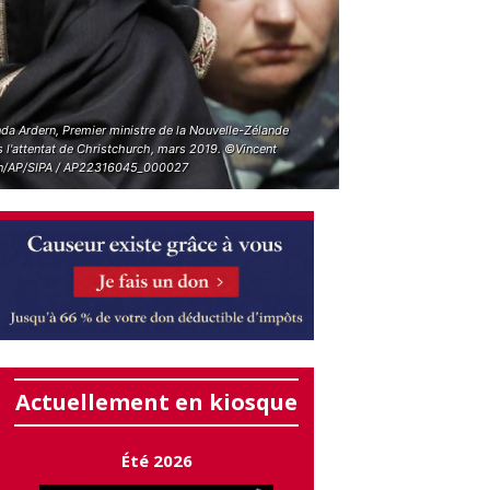
da Ardern, Premier ministre de la Nouvelle-Zélande
 l'attentat de Christchurch, mars 2019. ©Vincent
n/AP/SIPA / AP22316045_000027
Actuellement en kiosque
Été 2026