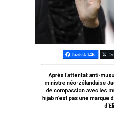
1.2K
Facebook
Twi
Après l’attentat anti-mus
ministre néo-zélandaise Jac
de compassion avec les mus
hijab n’est pas une marque 
d’E