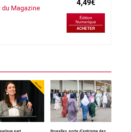
4,49€
it du Magazine
Édition
Numerique
ACHETER
Abonné
quelque part
Bruxelles, porte d’entrisme des