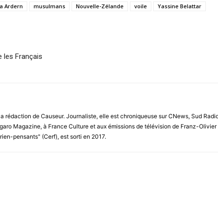
da Ardern
musulmans
Nouvelle-Zélande
voile
Yassine Belattar
e les Français
 la rédaction de Causeur. Journaliste, elle est chroniqueuse sur CNews, Sud Rad
garo Magazine, à France Culture et aux émissions de télévision de Franz-Olivier Gi
 rien-pensants" (Cerf), est sorti en 2017.