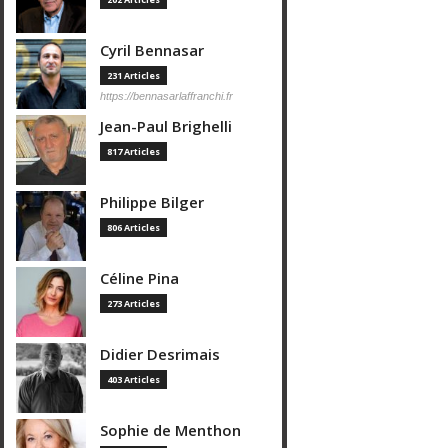
Cyril Bennasar
231 Articles
https://bennasarlaffranchi.fr
Jean-Paul Brighelli
817 Articles
Philippe Bilger
806 Articles
Céline Pina
273 Articles
Didier Desrimais
403 Articles
Sophie de Menthon