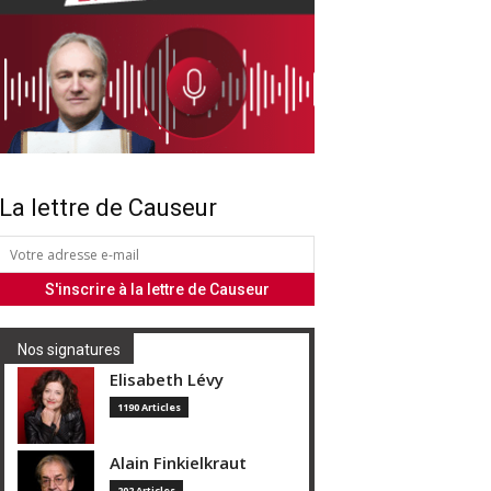
La lettre de Causeur
Nos signatures
Elisabeth Lévy
1190 Articles
Alain Finkielkraut
202 Articles