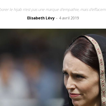
borer le hijab n’est pas une marque d’empathie, mais d’effacem
Elisabeth Lévy
-
4 avril 2019