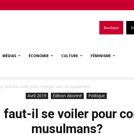
Boutique
S
MÉDIAS
ÉCONOMIE
CULTURE
FÉMINISME
vy: faut-il se voiler pour compatir avec les musulmans?
Avril 2019
Édition Abonné
Politique
 faut-il se voiler pour c
musulmans?