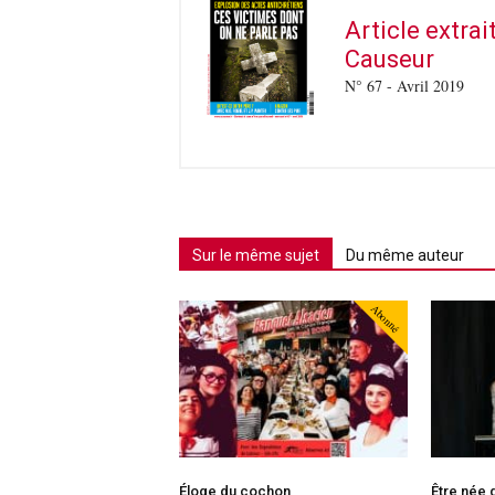
Article extra
Causeur
N° 67 - Avril 2019
Sur le même sujet
Du même auteur
Abonné
Éloge du cochon
Être née 