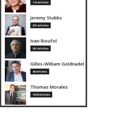
116 Articles
Jeremy Stubbs
351 Articles
Ivan Rioufol
301 Articles
Gilles-William Goldnadel
40 Articles
Thomas Morales
1018 Articles