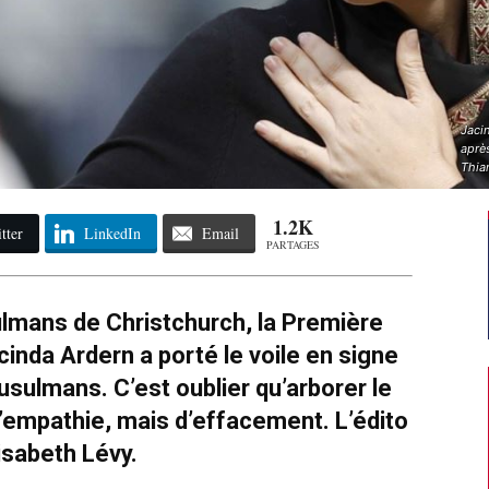
Jacin
après
Thia
1.2K
tter
LinkedIn
Email
PARTAGES
ulmans de Christchurch, la Première
inda Ardern a porté le voile en signe
ulmans. C’est oublier qu’arborer le
d’empathie, mais d’effacement. L’édito
lisabeth Lévy.