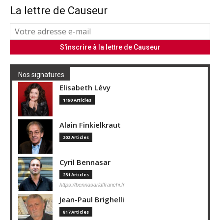
La lettre de Causeur
Nos signatures
Elisabeth Lévy
1190 Articles
Alain Finkielkraut
202 Articles
Cyril Bennasar
231 Articles
https://bennasarlaffranchi.fr
Jean-Paul Brighelli
817 Articles