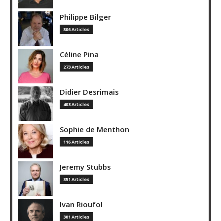
Philippe Bilger
806 Articles
Céline Pina
273 Articles
Didier Desrimais
403 Articles
Sophie de Menthon
116 Articles
Jeremy Stubbs
351 Articles
Ivan Rioufol
301 Articles