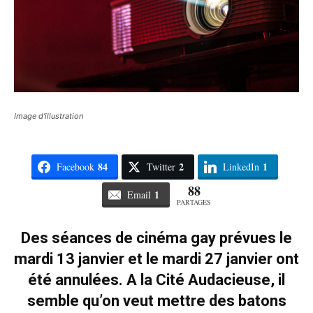
Image d'illustration
84
2
1
Facebook
Twitter
LinkedIn
88
1
Email
PARTAGES
Des séances de cinéma gay prévues le
mardi 13 janvier et le mardi 27 janvier ont
été annulées. A la Cité Audacieuse, il
semble qu’on veut mettre des batons