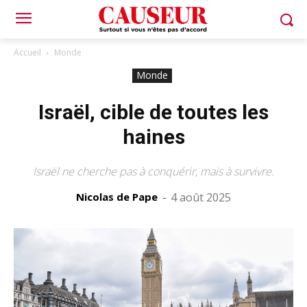
Accueil
Monde
Monde
Israël, cible de toutes les
haines
Israël ne cherche pas à conquérir, mais à survivre.
Nicolas de Pape
-
4 août 2025