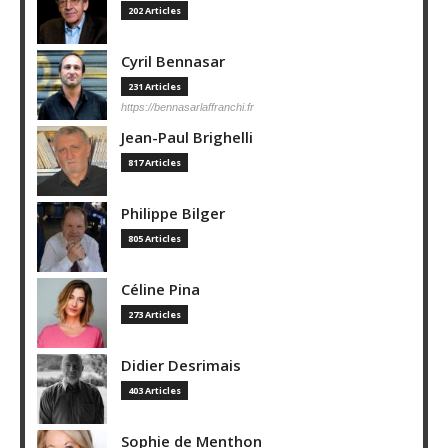
202 Articles
Cyril Bennasar
231 Articles
https://bennasarlaffranchi.fr
Jean-Paul Brighelli
817 Articles
Philippe Bilger
805 Articles
Céline Pina
273 Articles
Didier Desrimais
403 Articles
Sophie de Menthon