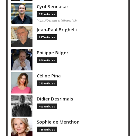
Cyril Bennasar
231 Articles
https://bennasarlaffranchi.fr
Jean-Paul Brighelli
817 Articles
Philippe Bilger
806 Articles
Céline Pina
273 Articles
Didier Desrimais
403 Articles
Sophie de Menthon
116 Articles