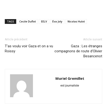
TAGS
Cecile Duflot
EELV
Éva Joly
Nicolas Hulot
Article précédent
Article suivant
T’as voulu voir Gaza et on a vu
Gaza : Les étranges
Roissy
compagnons de route d’Olivier
Besancenot
Muriel Gremillet
est journaliste