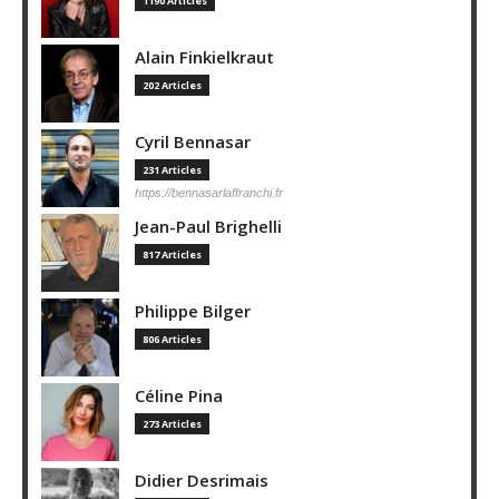
1190 Articles
Alain Finkielkraut
202 Articles
Cyril Bennasar
231 Articles
https://bennasarlaffranchi.fr
Jean-Paul Brighelli
817 Articles
Philippe Bilger
806 Articles
Céline Pina
273 Articles
Didier Desrimais