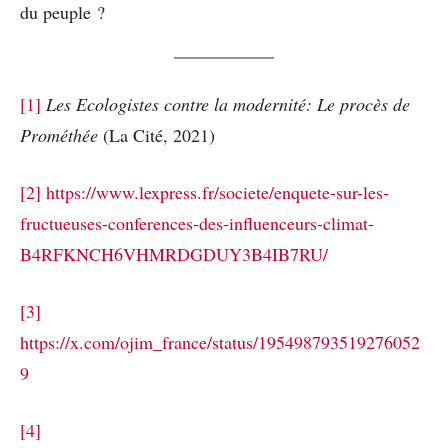
du peuple ?
[1]
Les Ecologistes contre la modernité: Le
procès de
Prométhée
(La Cité, 2021)
[2]
https://www.lexpress.fr/societe/enquete-sur-les-
fructueuses-conferences-des-influenceurs-climat-
B4RFKNCH6VHMRDGDUY3B4IB7RU/
[3]
https://x.com/ojim_france/status/195498793519276052
9
[4]