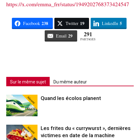
https://x.com/emma_frr/status/1949202768373424547
238
19
5
Facebook
Twitter
LinkedIn
291
29
Email
PARTAGES
Sur le même sujet
Du même auteur
Abonné
Quand les écolos planent
Abonné
Les frites du « currywurst », dernières
victimes en date de la machine