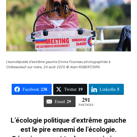
L'eurodéputée d'extrême gauche Emma Fourreau photographiée à
Châteauneuf-sur-Isère, 24 août 2025 © Alain ROBERT/SIPA
238
19
5
Facebook
Twitter
LinkedIn
291
29
Email
PARTAGES
L’écologie politique d’extrême gauche
est le pire ennemi de l’écologie.