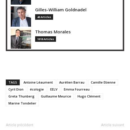
Gilles-William Goldnadel
40 Articles
Thomas Morales
1018 Articles
TAGS
Antoine Léaument
Aurélien Barrau
Camille Etienne
Cyril Dion
écologie
EELV
Emma Fourreau
Greta Thunberg
Guillaume Meurice
Hugo Clément
Marine Tondelier
Article précédent
Article suivant