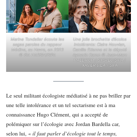
Marine Tondelier écoute les
Une jolie brochette d’écolos
sages paroles du rappeur
intolérants: Claire Nouvian,
Médine, au Havre, en 2023
Camille Etienne et le député
© ISA HARSIN/SIPA
Aymeric Caron © Jean-Marc
HAEDRICH / SYSPEO/SIPA /
XAVIER VILA / SIPA
Le seul militant écologiste médiatisé à ne pas briller par
une telle intolérance et un tel sectarisme est à ma
connaissance Hugo Clément, qui a accepté de
polémiquer sur l’écologie avec Jordan Bardella car,
selon lui, «
il faut parler d’écologie tout le temps,