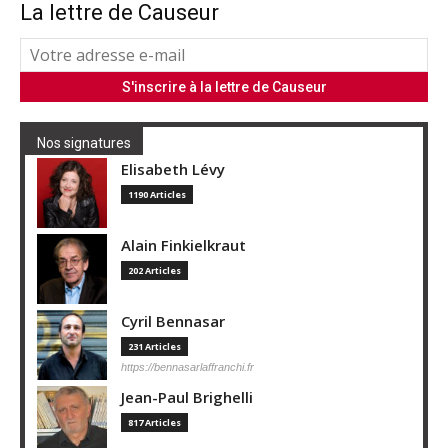
La lettre de Causeur
Nos signatures
Elisabeth Lévy
1190 Articles
Alain Finkielkraut
202 Articles
Cyril Bennasar
231 Articles
https://bennasarlaffranchi.fr
Jean-Paul Brighelli
817 Articles