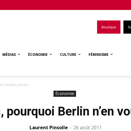
Boutique
S
MÉDIAS
ÉCONOMIE
CULTURE
FÉMINISME
’en voudra jamais
Économie
 pourquoi Berlin n’en v
Laurent Pinsolle
-
26 août 2011