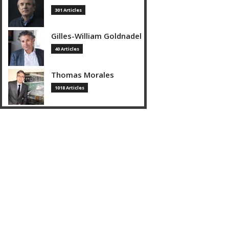
301 Articles
Gilles-William Goldnadel
40 Articles
Thomas Morales
1018 Articles