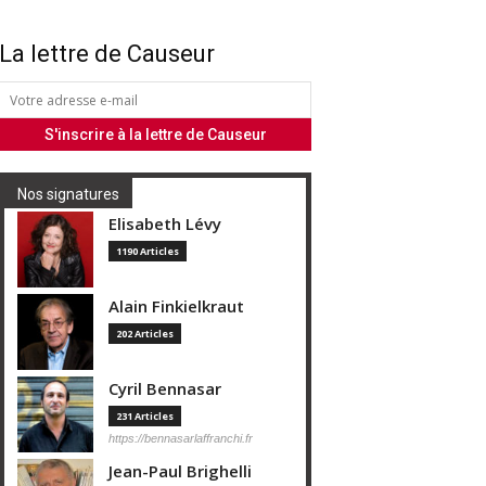
La lettre de Causeur
Nos signatures
Elisabeth Lévy
1190 Articles
Alain Finkielkraut
202 Articles
Cyril Bennasar
231 Articles
https://bennasarlaffranchi.fr
Jean-Paul Brighelli