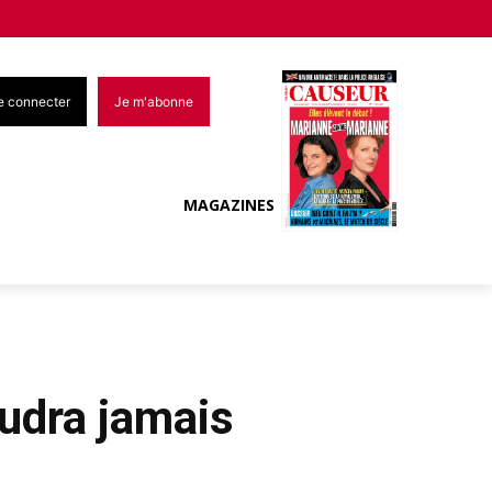
e connecter
Je m'abonne
MAGAZINES
oudra jamais