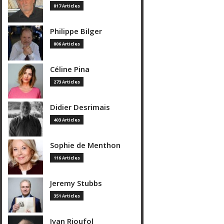
817 Articles
Philippe Bilger
806 Articles
Céline Pina
273 Articles
Didier Desrimais
403 Articles
Sophie de Menthon
116 Articles
Jeremy Stubbs
351 Articles
Ivan Rioufol