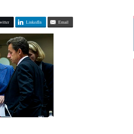
witter
LinkedIn
Email