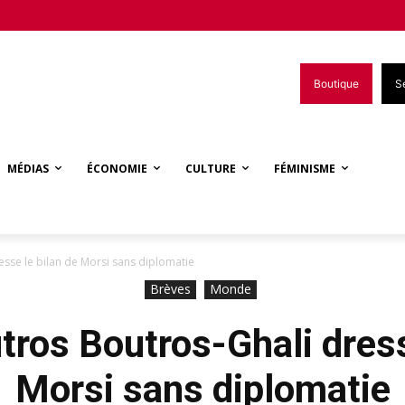
Boutique
S
MÉDIAS
ÉCONOMIE
CULTURE
FÉMINISME
esse le bilan de Morsi sans diplomatie
Brèves
Monde
tros Boutros-Ghali dress
Morsi sans diplomatie