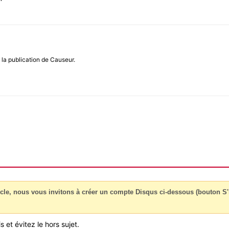
e la publication de Causeur.
cle, nous vous invitons à créer un compte Disqus ci-dessous (bouton S'i
 et évitez le hors sujet.