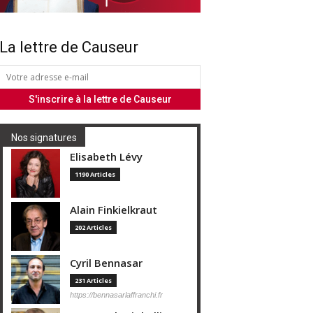
La lettre de Causeur
Nos signatures
Elisabeth Lévy
1190 Articles
Alain Finkielkraut
202 Articles
Cyril Bennasar
231 Articles
https://bennasarlaffranchi.fr