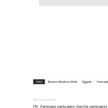
TAGS
Boutros Boutros-Ghali
Égypte
francop
Article précédent
FN : Partenaire particulière cherche partenaires 