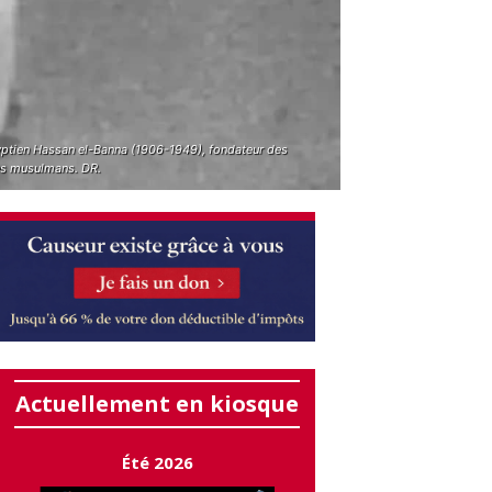
yptien Hassan el-Banna (1906-1949), fondateur des
es musulmans. DR.
Actuellement en kiosque
Été 2026