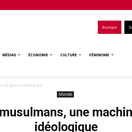
Boutique
S
MÉDIAS
ÉCONOMIE
CULTURE
FÉMINISME
ne de guerre idéologique
Monde
 musulmans, une machin
idéologique