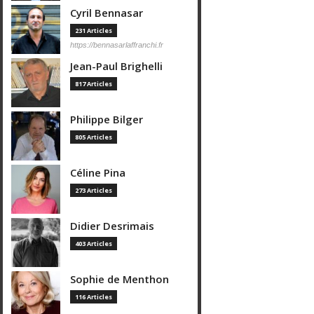
Cyril Bennasar
231 Articles
https://bennasarlaffranchi.fr
Jean-Paul Brighelli
817 Articles
Philippe Bilger
805 Articles
Céline Pina
273 Articles
Didier Desrimais
403 Articles
Sophie de Menthon
116 Articles