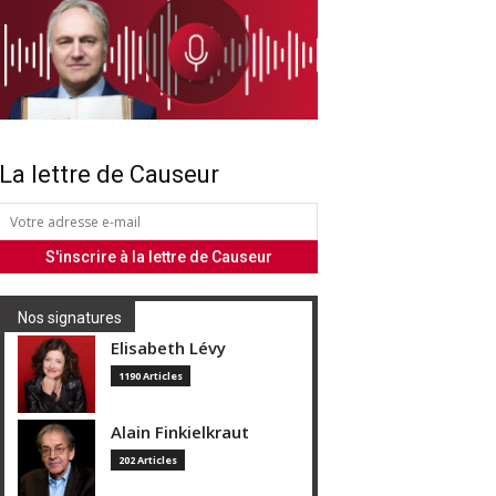
La lettre de Causeur
Nos signatures
Elisabeth Lévy
1190 Articles
Alain Finkielkraut
202 Articles