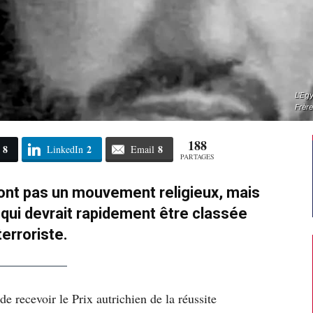
L'Eg
Frèr
188
8
2
8
LinkedIn
Email
PARTAGES
nt pas un mouvement religieux, mais
 qui devrait rapidement être classée
terroriste.
e recevoir le Prix autrichien de la réussite