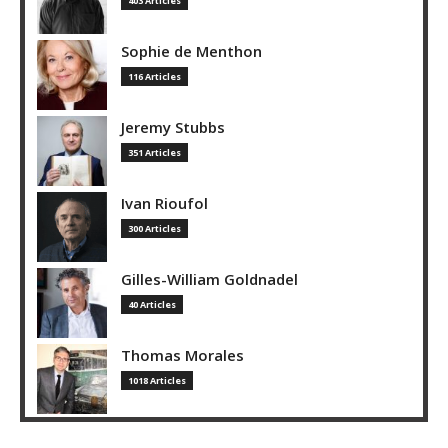
403 Articles
Sophie de Menthon
116 Articles
Jeremy Stubbs
351 Articles
Ivan Rioufol
300 Articles
Gilles-William Goldnadel
40 Articles
Thomas Morales
1018 Articles