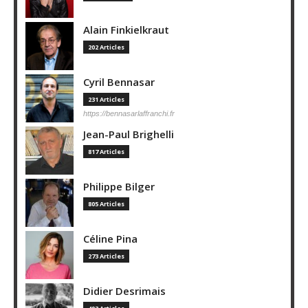
Alain Finkielkraut
202 Articles
Cyril Bennasar
231 Articles
https://bennasarlaffranchi.fr
Jean-Paul Brighelli
817 Articles
Philippe Bilger
805 Articles
Céline Pina
273 Articles
Didier Desrimais