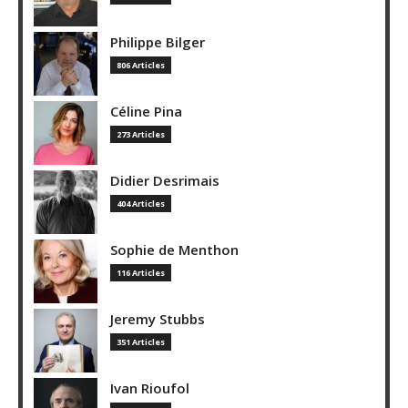
Philippe Bilger
806 Articles
Céline Pina
273 Articles
Didier Desrimais
404 Articles
Sophie de Menthon
116 Articles
Jeremy Stubbs
351 Articles
Ivan Rioufol