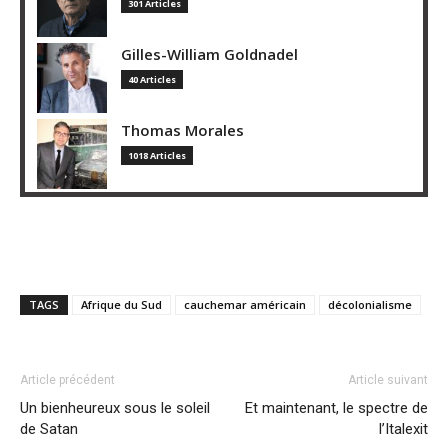
301 Articles
Gilles-William Goldnadel
40 Articles
Thomas Morales
1018 Articles
TAGS
Afrique du Sud
cauchemar américain
décolonialisme
Article précédent
Article suivant
Un bienheureux sous le soleil
Et maintenant, le spectre de
de Satan
l’Italexit