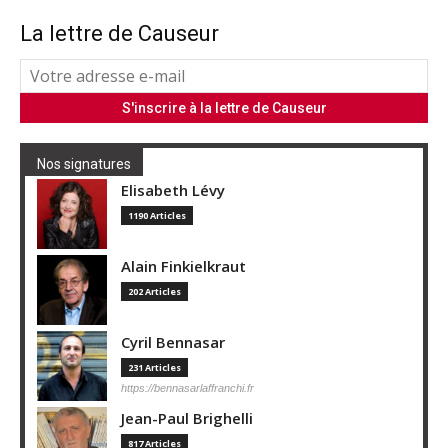
La lettre de Causeur
Nos signatures
Elisabeth Lévy
1190 Articles
Alain Finkielkraut
202 Articles
Cyril Bennasar
231 Articles
https://bennasarlaffranchi.fr
Jean-Paul Brighelli
817 Articles