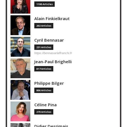
1190 Articles
Alain Finkielkraut
202 Articles
Cyril Bennasar
231 Articles
https://bennasarlaffranchi.fr
Jean-Paul Brighelli
817 Articles
Philippe Bilger
806 Articles
Céline Pina
273 Articles
Didier Desrimais