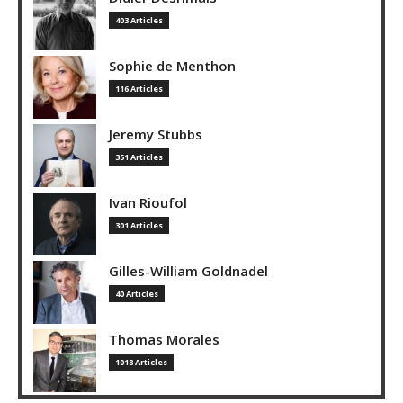
403 Articles
Sophie de Menthon
116 Articles
Jeremy Stubbs
351 Articles
Ivan Rioufol
301 Articles
Gilles-William Goldnadel
40 Articles
Thomas Morales
1018 Articles