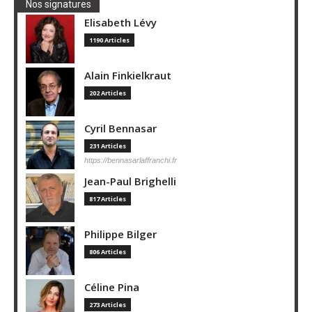
Nos signatures
Elisabeth Lévy
1190 Articles
Alain Finkielkraut
202 Articles
Cyril Bennasar
231 Articles
https://bennasarlaffranchi.fr
Jean-Paul Brighelli
817 Articles
Philippe Bilger
806 Articles
Céline Pina
273 Articles