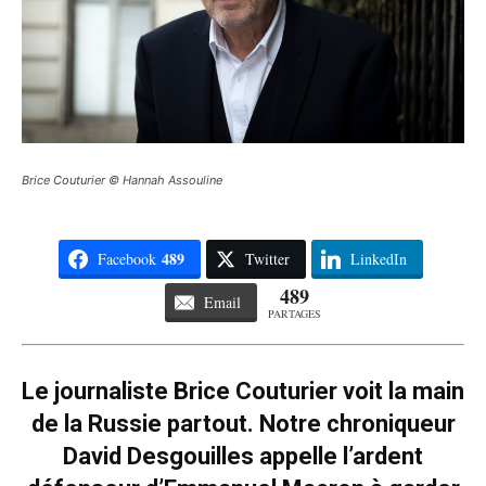
Brice Couturier © Hannah Assouline
489
Facebook
Twitter
LinkedIn
489
Email
PARTAGES
Le journaliste Brice Couturier voit la main
de la Russie partout. Notre chroniqueur
David Desgouilles appelle l’ardent