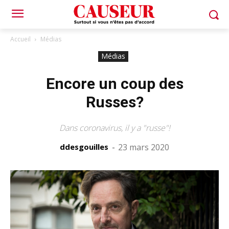
Accueil
Médias
Médias
Encore un coup des
Russes?
Dans coronavirus, il y a "russe"!
ddesgouilles
-
23 mars 2020