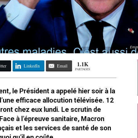
Emma
1.1K
tter
LinkedIn
Email
PARTAGES
t, le Président a appelé hier soir à la
d’une efficace allocution télévisée. 12
eront chez eux lundi. Le scrutin de
ace à l’épreuve sanitaire, Macron
çais et les services de santé de son
quoi qu’il en coûte.