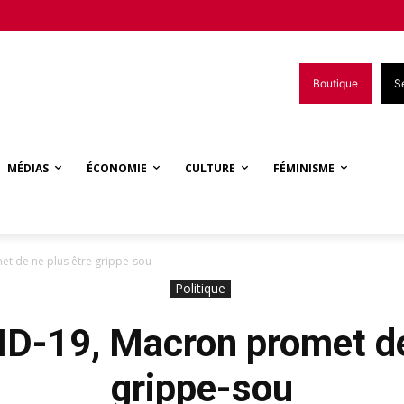
Boutique
S
MÉDIAS
ÉCONOMIE
CULTURE
FÉMINISME
t de ne plus être grippe-sou
Politique
D-19, Macron promet de
grippe-sou