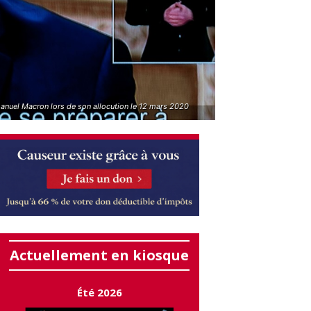
nuel Macron lors de son allocution le 12 mars 2020
Actuellement en kiosque
Été 2026