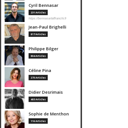
Cyril Bennasar
231 Articles
https://bennasarlaffranchi.fr
Jean-Paul Brighelli
817 Articles
Philippe Bilger
804 Articles
Céline Pina
273 Articles
Didier Desrimais
403 Articles
Sophie de Menthon
116 Articles