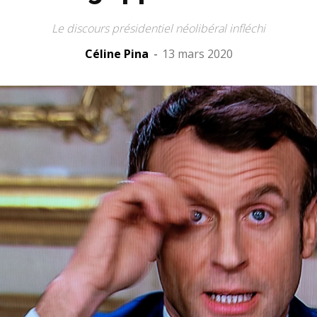
Le discours présidentiel néolibéral infléchi
Céline Pina
-
13 mars 2020