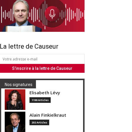
La lettre de Causeur
Nos signatures
Elisabeth Lévy
1190 Articles
Alain Finkielkraut
202 Articles