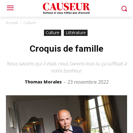
Accueil
Culture
Culture
Littérature
Croquis de famille
Nous savions qui il était, nous l’avions tous lu, ça suffisait à
notre bonheur.
Thomas Morales
-
23 novembre 2022