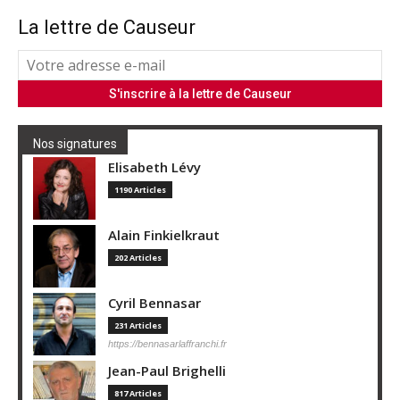
La lettre de Causeur
Nos signatures
Elisabeth Lévy
1190 Articles
Alain Finkielkraut
202 Articles
Cyril Bennasar
231 Articles
https://bennasarlaffranchi.fr
Jean-Paul Brighelli
817 Articles