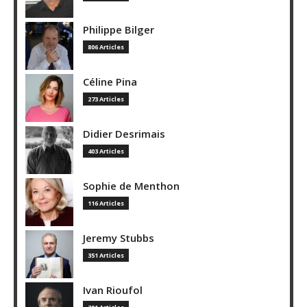
Philippe Bilger
806 Articles
Céline Pina
273 Articles
Didier Desrimais
403 Articles
Sophie de Menthon
116 Articles
Jeremy Stubbs
351 Articles
Ivan Rioufol