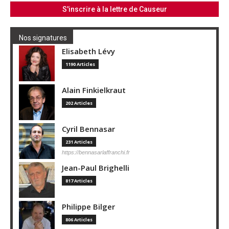
Nos signatures
Elisabeth Lévy
1190 Articles
Alain Finkielkraut
202 Articles
Cyril Bennasar
231 Articles
https://bennasarlaffranchi.fr
Jean-Paul Brighelli
817 Articles
Philippe Bilger
806 Articles