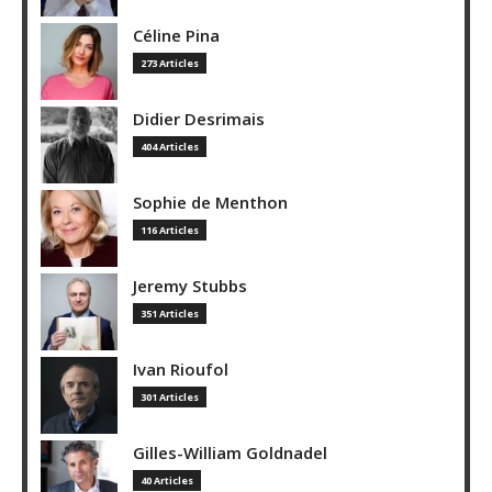
Céline Pina
273 Articles
Didier Desrimais
404 Articles
Sophie de Menthon
116 Articles
Jeremy Stubbs
351 Articles
Ivan Rioufol
301 Articles
Gilles-William Goldnadel
40 Articles