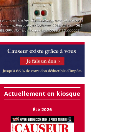
cation des niniches, les sucettes au caramel salé par la
Armorine, Presqu'île de Quiberon, 2018. Auteurs : GILE
EL/SIPA. Numéro de reportage : 00883126_000008
Actuellement en kiosque
Été 2026