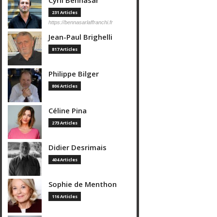
Cyril Bennasar
231 Articles
https://bennasarlaffranchi.fr
Jean-Paul Brighelli
817 Articles
Philippe Bilger
806 Articles
Céline Pina
273 Articles
Didier Desrimais
404 Articles
Sophie de Menthon
116 Articles