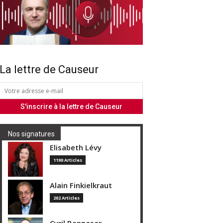
La lettre de Causeur
Nos signatures
Elisabeth Lévy
1190 Articles
Alain Finkielkraut
202 Articles