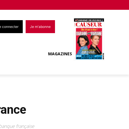
e connecter
Je m'abonne
MAGAZINES
rance
banque française