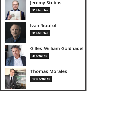
Jeremy Stubbs
351 Articles
Ivan Rioufol
301 Articles
Gilles-William Goldnadel
40 Articles
Thomas Morales
1018 Articles