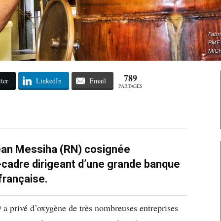
Fabri
PME 
MICH
789
ter
LinkedIn
Email
PARTAGES
ean Messiha (RN) cosignée
cadre dirigeant d’une grande banque
française.
a privé d’oxygène de très nombreuses entreprises