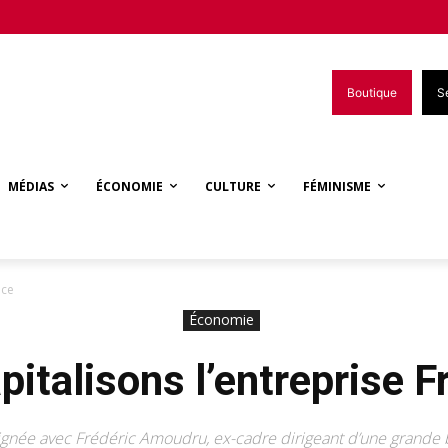
Boutique
S
MÉDIAS
ÉCONOMIE
CULTURE
FÉMINISME
nce
Économie
pitalisons l’entreprise F
ignée avec Frédéric Amoudru, ex-cadre dirigeant d’une grande 