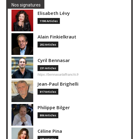
Nos signatures
Elisabeth Lévy
1190 Articles
Alain Finkielkraut
202 Articles
Cyril Bennasar
231 Articles
https://bennasarlaffranchi.fr
Jean-Paul Brighelli
817 Articles
Philippe Bilger
806 Articles
Céline Pina
273 Articles