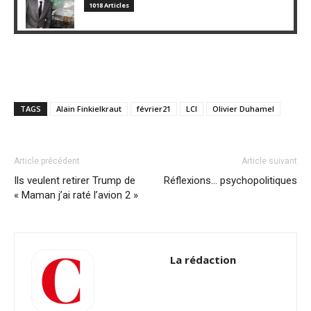
1018 Articles
TAGS
Alain Finkielkraut
février21
LCI
Olivier Duhamel
Article précédent
Article suivant
Ils veulent retirer Trump de
Réflexions… psychopolitiques
« Maman j’ai raté l’avion 2 »
La rédaction