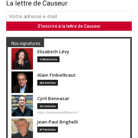
La lettre de Causeur
Nos signatures
Elisabeth Lévy
1190 Articles
Alain Finkielkraut
202 Articles
Cyril Bennasar
231 Articles
https://bennasarlaffranchi.fr
Jean-Paul Brighelli
817 Articles