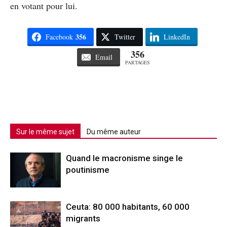
en votant pour lui.
356
Facebook
Twitter
LinkedIn
356
Email
PARTAGES
Sur le même sujet
Du même auteur
Quand le macronisme singe le
poutinisme
Ceuta: 80 000 habitants, 60 000
migrants