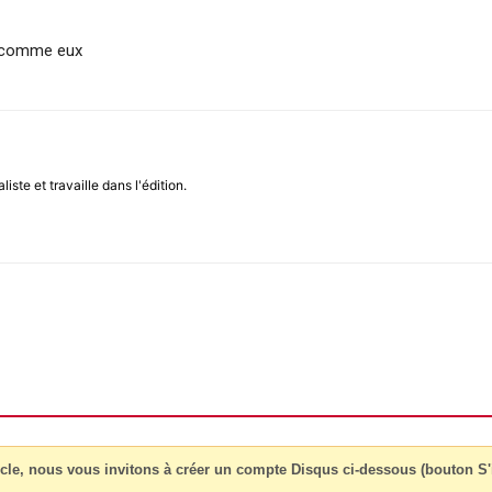
as comme eux
iste et travaille dans l'édition.
cle, nous vous invitons à créer un compte Disqus ci-dessous (bouton S'i