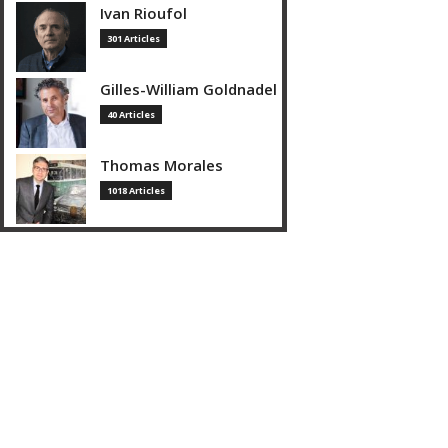
Ivan Rioufol
301 Articles
Gilles-William Goldnadel
40 Articles
Thomas Morales
1018 Articles