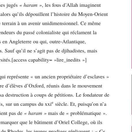
ues jugés
« haram »
, les fous d’Allah imaginent
 alors qu’ils dépouillent l’histoire du Moyen-Orient
le terrain à un avenir unidimensionnel. Ce même
endeurs du passé colonialiste qui réclament la
 en Angleterre ou qui, outre-Atlantique,
. Sauf qu’il ne s’agit pas de djihadistes, mais
sités.[access capability= »lire_inedits »]
qui représente « un ancien propriétaire d’esclaves »
mbre d’élèves d’Oxford, réunis dans le mouvement
sa destruction à coups de pétitions. Le fondateur de
e
ils, sur un campus du xxi
siècle. Et, puisqu’on n’a
fient pas de
« haram »
mais de « problématique ».
remarquer que le bâtiment d’Oriel College, où ils
s de Rhodes, les jeunes prodiges répliquent :
« Ce