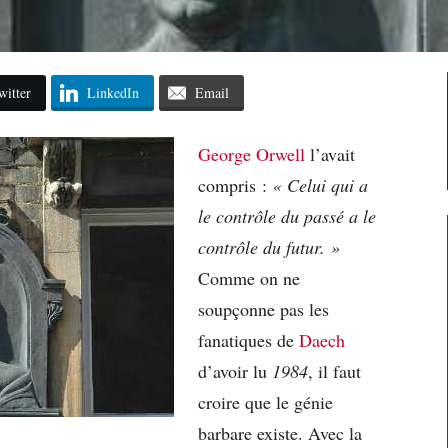
witter
LinkedIn
Email
George Orwell
l’avait
compris :
« Celui qui a
le contrôle du passé a le
contrôle du futur. »
Comme on ne
soupçonne pas les
fanatiques de
Daech
d’avoir lu
1984
, il faut
croire que le génie
barbare existe. Avec la