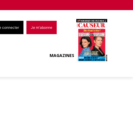
e connecter
Je m'abonne
MAGAZINES