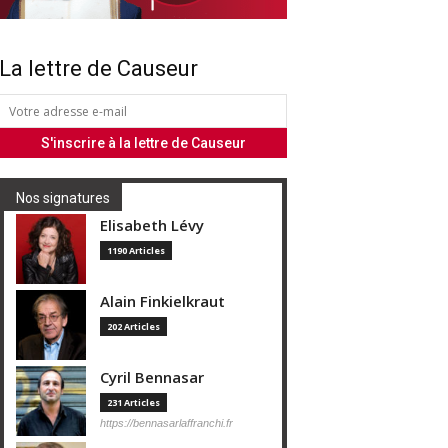
La lettre de Causeur
Nos signatures
Elisabeth Lévy
1190 Articles
Alain Finkielkraut
202 Articles
Cyril Bennasar
231 Articles
https://bennasarlaffranchi.fr