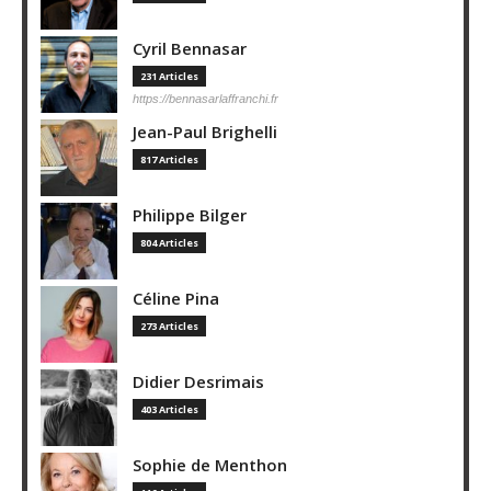
Cyril Bennasar
231 Articles
https://bennasarlaffranchi.fr
Jean-Paul Brighelli
817 Articles
Philippe Bilger
804 Articles
Céline Pina
273 Articles
Didier Desrimais
403 Articles
Sophie de Menthon