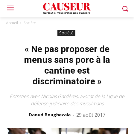
Accueil
Société
Société
« Ne pas proposer de
menus sans porc à la
cantine est
discriminatoire »
Entretien avec Nicolas Gardères, avocat de la Ligue de
défense judiciaire des musulmans
Daoud Boughezala
-
29 août 2017