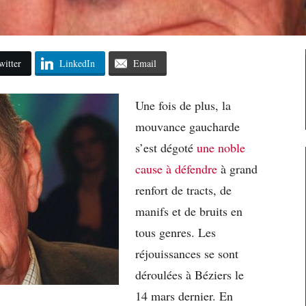
witter
LinkedIn
Email
Une fois de plus, la
mouvance gaucharde
s’est dégoté
une noble
cause à défendre
à grand
renfort de tracts, de
manifs et de bruits en
tous genres. Les
réjouissances se sont
déroulées à Béziers le
14 mars dernier. En