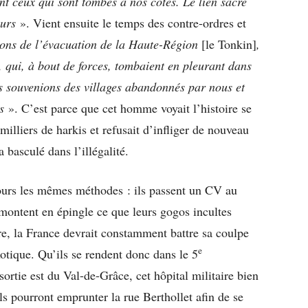
t ceux qui sont tombés à nos côtés. Le lien sacré
ours
». Vient ensuite le temps des contre-ordres et
ons de l’évacuation de la Haute-Région
[le Tonkin]
,
 qui, à bout de forces, tombaient en pleurant dans
s souvenions des villages abandonnés par nous et
s
». C’est parce que cet homme voyait l’histoire se
milliers de harkis et refusait d’infliger de nouveau
 basculé dans l’illégalité.
ours les mêmes méthodes : ils passent un CV au
 montent en épingle ce que leurs gogos incultes
re, la France devrait constamment battre sa coulpe
e
otique. Qu’ils se rendent donc dans le 5
ortie est du Val-de-Grâce, cet hôpital militaire bien
ls pourront emprunter la rue Berthollet afin de se