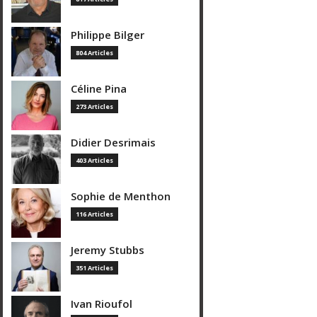
Philippe Bilger
804 Articles
Céline Pina
273 Articles
Didier Desrimais
403 Articles
Sophie de Menthon
116 Articles
Jeremy Stubbs
351 Articles
Ivan Rioufol