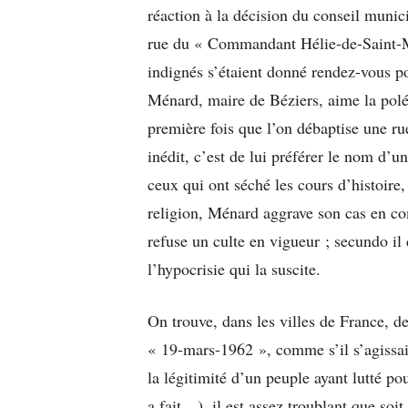
réaction à la décision du conseil muni
rue du « Commandant Hélie-de-Saint-M
indignés s’étaient donné rendez-vous po
Ménard, maire de Béziers, aime la polé
première fois que l’on débaptise une r
inédit, c’est de lui préférer le nom d’
ceux qui ont séché les cours d’histoire,
religion, Ménard aggrave son cas en co
refuse un culte en vigueur ; secundo il 
l’hypocrisie qui la suscite.
On trouve, dans les villes de France, d
« 19-mars-1962 », comme s’il s’agissai
la légitimité d’un peuple ayant lutté p
a fait…), il est assez troublant que soi