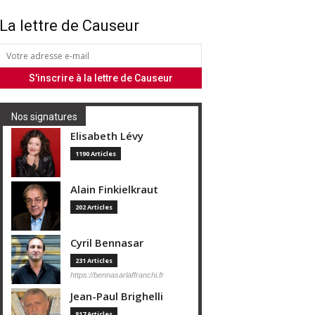
La lettre de Causeur
Nos signatures
Elisabeth Lévy
1190 Articles
Alain Finkielkraut
202 Articles
Cyril Bennasar
231 Articles
https://bennasarlaffranchi.fr
Jean-Paul Brighelli
817 Articles