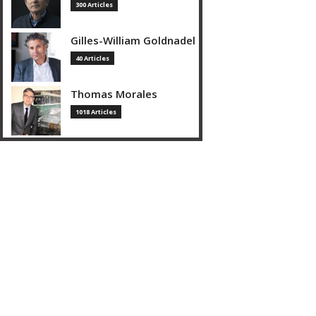
300 Articles
Gilles-William Goldnadel
40 Articles
Thomas Morales
1018 Articles