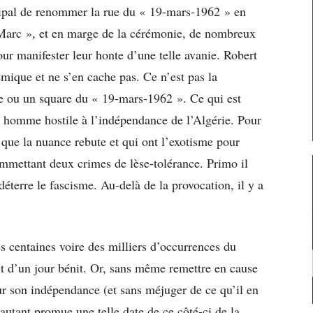
cipal de renommer la rue du « 19-mars-1962 » en
arc », et en marge de la cérémonie, de nombreux
ur manifester leur honte d’une telle avanie. Robert
mique et ne s’en cache pas. Ce n’est pas la
ue ou un square du « 19-mars-1962 ». Ce qui est
un homme hostile à l’indépendance de l’Algérie. Pour
 que la nuance rebute et qui ont l’exotisme pour
mmettant deux crimes de lèse-tolérance. Primo il
déterre le fascisme. Au-delà de la provocation, il y a
es centaines voire des milliers d’occurrences du
t d’un jour bénit. Or, sans même remettre en cause
our son indépendance (et sans méjuger de ce qu’il en
t autant promue une telle date de ce côté-ci de la