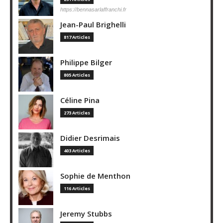
https://bennasarlaffranchi.fr
Jean-Paul Brighelli
817 Articles
Philippe Bilger
805 Articles
Céline Pina
273 Articles
Didier Desrimais
403 Articles
Sophie de Menthon
116 Articles
Jeremy Stubbs