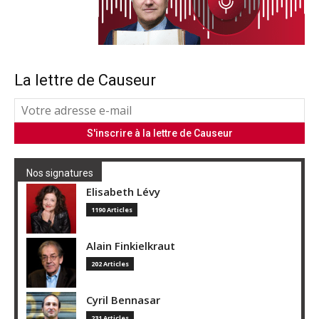
La lettre de Causeur
Nos signatures
Elisabeth Lévy
1190 Articles
Alain Finkielkraut
202 Articles
Cyril Bennasar
231 Articles