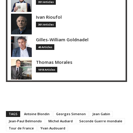
351 Articles
Ivan Rioufol
301 Articles
Gilles-William Goldnadel
40 Articles
Thomas Morales
1018 Articles
TAGS
Antoine Blondin
Georges Simenon
Jean Gabin
Jean-Paul Belmondo
Michel Audiard
Seconde Guerre mondiale
Tour de France
Yvan Audouard