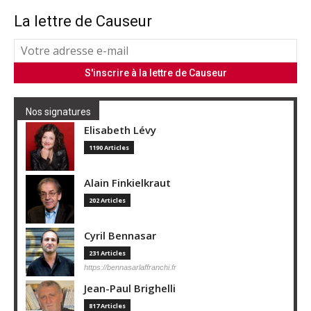
La lettre de Causeur
Nos signatures
Elisabeth Lévy
1190 Articles
Alain Finkielkraut
202 Articles
Cyril Bennasar
231 Articles
https://bennasarlaffranchi.fr
Jean-Paul Brighelli
817 Articles