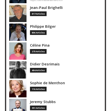
Jean-Paul Brighelli
817 Articles
Philippe Bilger
806 Articles
Céline Pina
273 Articles
Didier Desrimais
404 Articles
Sophie de Menthon
116 Articles
Jeremy Stubbs
351 Articles