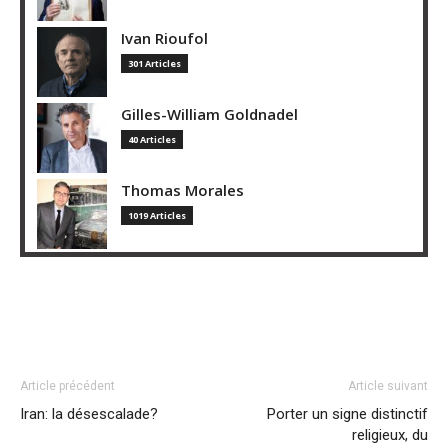
Ivan Rioufol
301 Articles
Gilles-William Goldnadel
40 Articles
Thomas Morales
1019 Articles
Article précédent
Article suivant
Iran: la désescalade?
Porter un signe distinctif
religieux, du