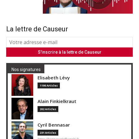
La lettre de Causeur
Nos signatures
Elisabeth Lévy
1190 Articles
Alain Finkielkraut
202 Articles
Cyril Bennasar
231 Articles
https://bennasarlaffranchi.fr