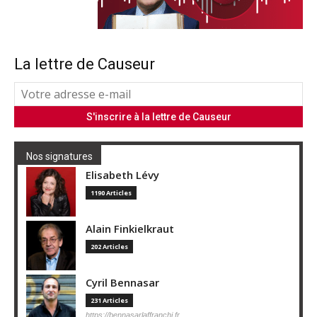
La lettre de Causeur
Nos signatures
Elisabeth Lévy
1190 Articles
Alain Finkielkraut
202 Articles
Cyril Bennasar
231 Articles
https://bennasarlaffranchi.fr