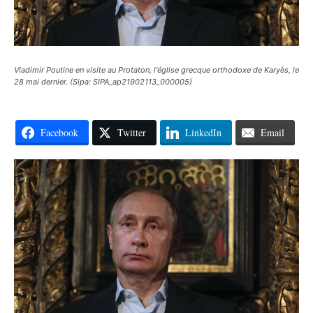
Vladimir Poutine en visite au Protaton, l'église grecque orthodoxe de Karyès, le
28 mai dernier. (Sipa: SIPA_ap21902113_000005)
Facebook
Twitter
LinkedIn
Email