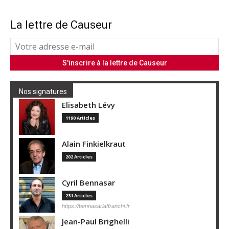
La lettre de Causeur
Nos signatures
Elisabeth Lévy
1190 Articles
Alain Finkielkraut
202 Articles
Cyril Bennasar
231 Articles
https://bennasarlaffranchi.fr
Jean-Paul Brighelli