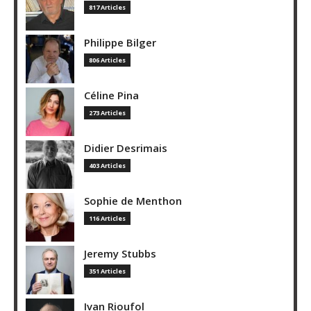
817 Articles
Philippe Bilger
806 Articles
Céline Pina
273 Articles
Didier Desrimais
403 Articles
Sophie de Menthon
116 Articles
Jeremy Stubbs
351 Articles
Ivan Rioufol