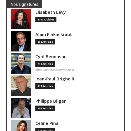
Nos signatures
Elisabeth Lévy
1190 Articles
Alain Finkielkraut
202 Articles
Cyril Bennasar
231 Articles
https://bennasarlaffranchi.fr
Jean-Paul Brighelli
817 Articles
Philippe Bilger
806 Articles
Céline Pina
273 Articles