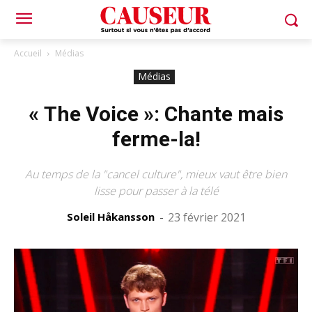
Accueil
Médias
Médias
« The Voice »: Chante mais
ferme-la!
Au temps de la "cancel culture", mieux vaut être bien
lisse pour passer à la télé
Soleil Håkansson
-
23 février 2021