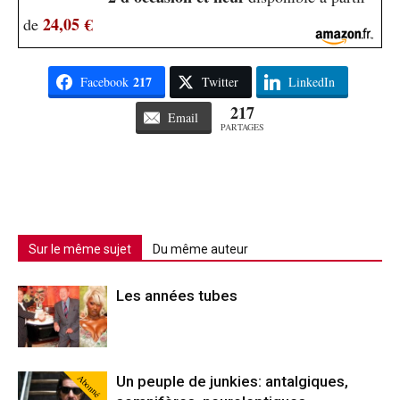
24,05 €
de
217
Facebook
Twitter
LinkedIn
217
Email
PARTAGES
Sur le même sujet
Du même auteur
Les années tubes
Abonné
Un peuple de junkies: antalgiques,