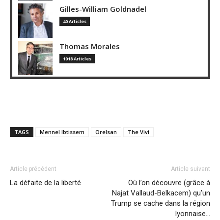
Gilles-William Goldnadel
40 Articles
Thomas Morales
1018 Articles
TAGS
Mennel Ibtissem
Orelsan
The Vivi
Article précédent
Article suivant
La défaite de la liberté
Où l’on découvre (grâce à
Najat Vallaud-Belkacem) qu’un
Trump se cache dans la région
lyonnaise…