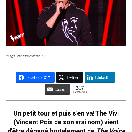
Image: capture d'écran TF1
217
Facebook
Twitter
LinkedIn
217
Email
PARTAGES
Un petit tour et puis s’en va! The Vivi
(Vincent Pois de son vrai nom) vient
d’être dégagé brutalement de
The Voice