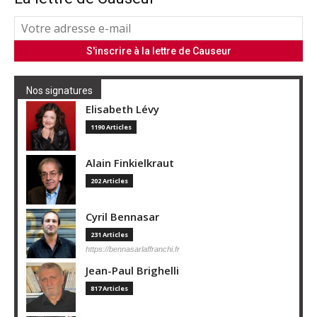
Nos signatures
Elisabeth Lévy
1190 Articles
Alain Finkielkraut
202 Articles
Cyril Bennasar
231 Articles
https://bennasarlaffranchi.fr
Jean-Paul Brighelli
817 Articles