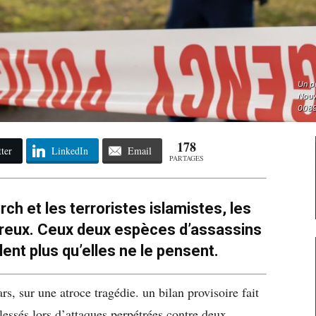
Un po
Nouv
008
178
ter
LinkedIn
Email
PARTAGES
rch et les terroristes islamistes, les
eux. Ceux deux espèces d’assassins
nt plus qu’elles ne le pensent.
s, sur une atroce tragédie. un bilan provisoire fait
lessés lors d’attaques perpétrées contre deux