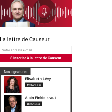
La lettre de Causeur
Nos signatures
Elisabeth Lévy
1190 Articles
Alain Finkielkraut
202 Articles