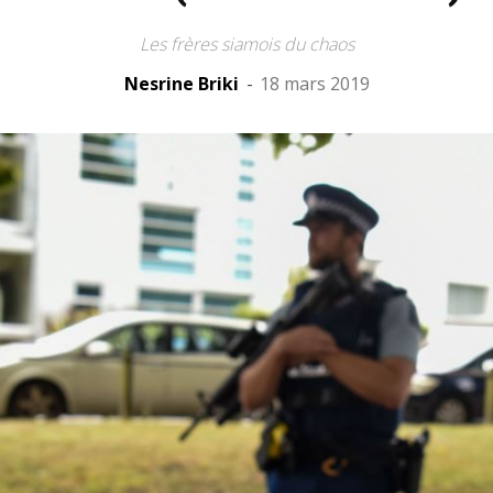
Les frères siamois du chaos
Nesrine Briki
-
18 mars 2019