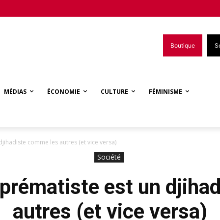
Boutique
S
MÉDIAS
ÉCONOMIE
CULTURE
FÉMINISME
djihadiste comme les autres (et vice versa)
Société
uprématiste est un djih
autres (et vice versa)