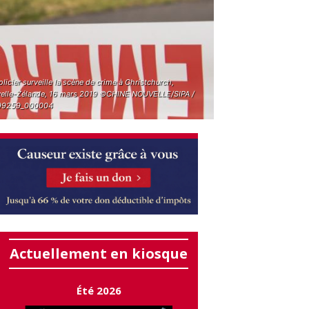
licier surveille la scène de crime à Christchurch,
elle-Zélande, 16 mars 2019 ©CHINE NOUVELLE/SIPA /
99259_000004
Actuellement en kiosque
Été 2026