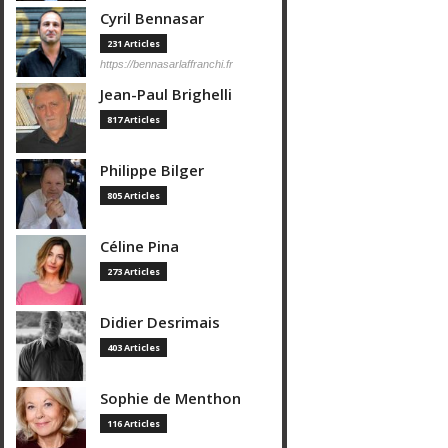
Cyril Bennasar
231 Articles
https://bennasarlaffranchi.fr
Jean-Paul Brighelli
817 Articles
Philippe Bilger
805 Articles
Céline Pina
273 Articles
Didier Desrimais
403 Articles
Sophie de Menthon
116 Articles