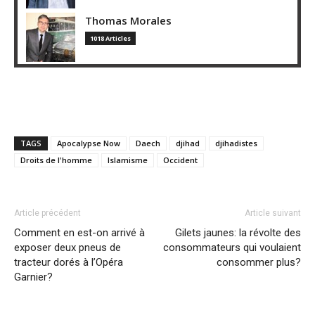
Thomas Morales
1018 Articles
TAGS
Apocalypse Now
Daech
djihad
djihadistes
Droits de l'homme
Islamisme
Occident
Article précédent
Article suivant
Comment en est-on arrivé à
Gilets jaunes: la révolte des
exposer deux pneus de
consommateurs qui voulaient
tracteur dorés à l’Opéra
consommer plus?
Garnier?