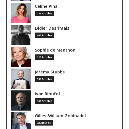
Céline Pina
273 Articles
Didier Desrimais
403 Articles
Sophie de Menthon
116 Articles
Jeremy Stubbs
351 Articles
Ivan Rioufol
300 Articles
Gilles-William Goldnadel
40 Articles