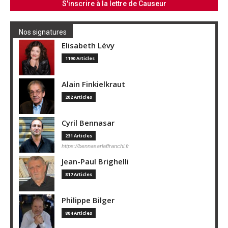
Nos signatures
Elisabeth Lévy
1190 Articles
Alain Finkielkraut
202 Articles
Cyril Bennasar
231 Articles
https://bennasarlaffranchi.fr
Jean-Paul Brighelli
817 Articles
Philippe Bilger
804 Articles