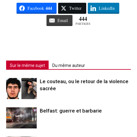
444
Facebook
Twitter
LinkedIn
444
Email
PARTAGES
Sur le même sujet
Du même auteur
Le couteau, ou le retour de la violence
sacrée
Belfast: guerre et barbarie