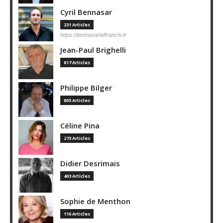
Cyril Bennasar
231 Articles
https://bennasarlaffranchi.fr
Jean-Paul Brighelli
817 Articles
Philippe Bilger
805 Articles
Céline Pina
273 Articles
Didier Desrimais
403 Articles
Sophie de Menthon
116 Articles