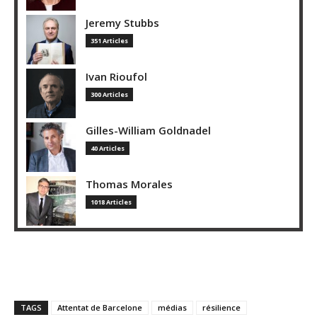
Jeremy Stubbs
351 Articles
Ivan Rioufol
300 Articles
Gilles-William Goldnadel
40 Articles
Thomas Morales
1018 Articles
TAGS
Attentat de Barcelone
médias
résilience