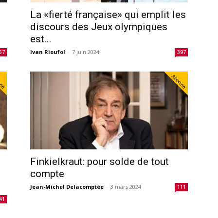
La «fierté française» qui emplit les
discours des Jeux olympiques
est...
Ivan Rioufol
-
7 juin 2024
57
397
nné
Abonné
Finkielkraut: pour solde de tout
compte
Jean-Michel Delacomptée
-
3 mars 2024
111
41