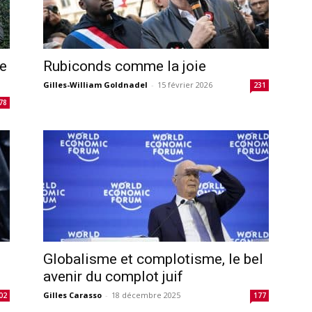
te
Rubiconds comme la joie
Gilles-William Goldnadel
-
15 février 2026
231
78
Globalisme et complotisme, le bel
avenir du complot juif
Gilles Carasso
-
18 décembre 2025
02
177