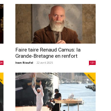
Faire taire Renaud Camus: la
Grande-Bretagne en renfort
Ivan Rioufol
-
22 avril 2025
04
131
nné
Abonné