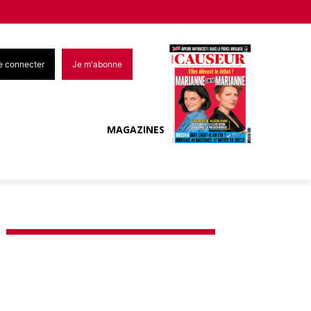
e connecter
Je m'abonne
MAGAZINES