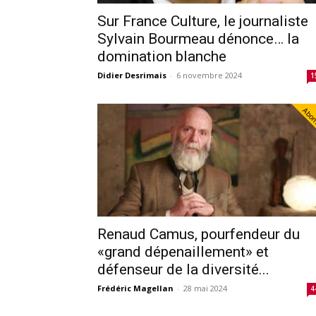
Sur France Culture, le journaliste
Sylvain Bourmeau dénonce… la
domination blanche
Didier Desrimais
-
6 novembre 2024
1
Abo
Renaud Camus, pourfendeur du
«grand dépenaillement» et
défenseur de la diversité...
Frédéric Magellan
-
28 mai 2024
4