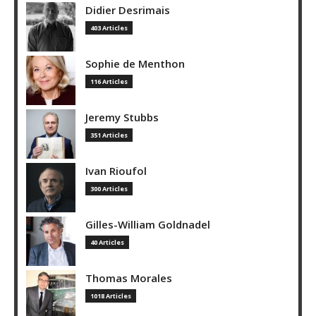
Didier Desrimais
403 Articles
Sophie de Menthon
116 Articles
Jeremy Stubbs
351 Articles
Ivan Rioufol
300 Articles
Gilles-William Goldnadel
40 Articles
Thomas Morales
1018 Articles