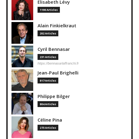
Elisabeth Lévy
1190 Articles
Alain Finkielkraut
202 Articles
Cyril Bennasar
231 Articles
https://bennasarlaffranchi.fr
Jean-Paul Brighelli
817 Articles
Philippe Bilger
804 Articles
Céline Pina
273 Articles