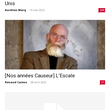
Unis
Aurélien Marq
-
16 mai 2022
209
[Nos années Causeur] L’Escale
Renaud Camus
-
28 avril 2022
37