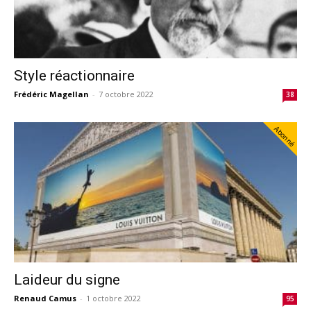
Style réactionnaire
Frédéric Magellan
-
7 octobre 2022
38
Abonné
Laideur du signe
Renaud Camus
-
1 octobre 2022
95