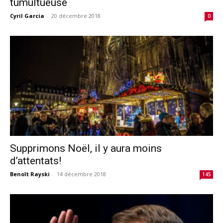
tumultueuse
Cyril Garcia
-
20 décembre 2018
0
Supprimons Noël, il y aura moins
d’attentats!
Benoît Rayski
-
14 décembre 2018
145