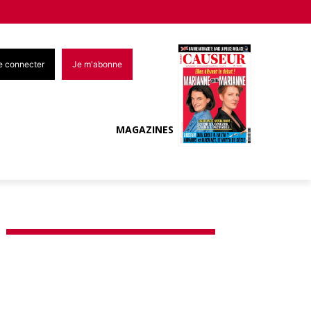
e connecter
Je m'abonne
MAGAZINES