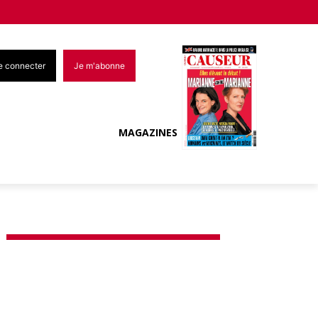
e connecter
Je m'abonne
MAGAZINES