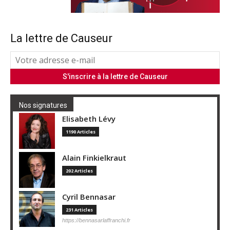
La lettre de Causeur
Nos signatures
Elisabeth Lévy
1190 Articles
Alain Finkielkraut
202 Articles
Cyril Bennasar
231 Articles
https://bennasarlaffranchi.fr