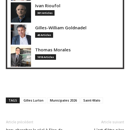
Ivan Rioufol
301 Articles
Gilles-William Goldnadel
40 Articles
Thomas Morales
1018 Articles
TAGS
Gilles Lurton
Municipales 2026
Saint-Malo
Article précédent
Article suivant