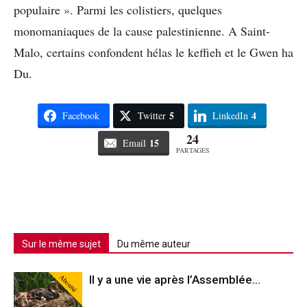
populaire ». Parmi les colistiers, quelques
monomaniaques de la cause palestinienne. A Saint-
Malo, certains confondent hélas le keffieh et le Gwen ha
Du.
5
4
Facebook
Twitter
LinkedIn
24
15
Email
PARTAGES
Sur le même sujet
Du même auteur
Abonné
Il y a une vie après l’Assemblée…