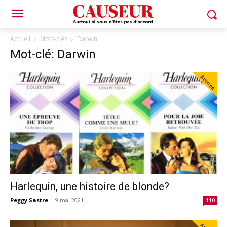
Accueil
Mots-clés
Darwin
Mot-clé: Darwin
Abonné
Harlequin, une histoire de blonde?
Peggy Sastre
-
9 mai 2021
110