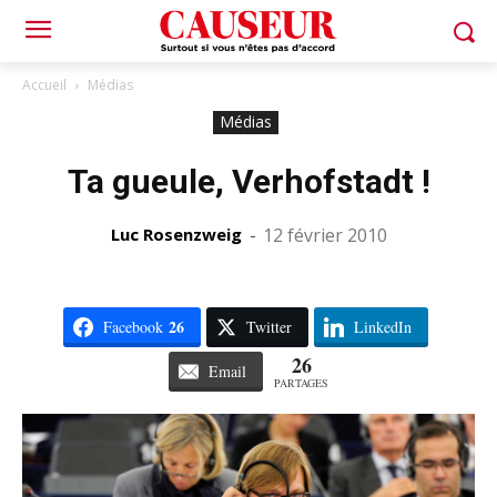
Accueil
Médias
Médias
Ta gueule, Verhofstadt !
Luc Rosenzweig
-
12 février 2010
26
Facebook
Twitter
LinkedIn
26
Email
PARTAGES