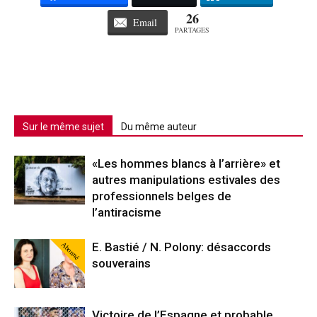
26
Email
PARTAGES
Sur le même sujet
Du même auteur
«Les hommes blancs à l’arrière» et
autres manipulations estivales des
professionnels belges de
l’antiracisme
Abonné
E. Bastié / N. Polony: désaccords
souverains
Victoire de l’Espagne et probable