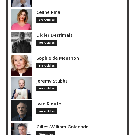
Céline Pina
273 Articles
Didier Desrimais
403 Articles
Sophie de Menthon
116 Articles
Jeremy Stubbs
351 Articles
Ivan Rioufol
301 Articles
Gilles-William Goldnadel
40 Articles