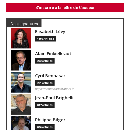
Nos signatures
Elisabeth Lévy
1190 Articles
Alain Finkielkraut
202 Articles
Cyril Bennasar
231 Articles
https://bennasarlaffranchi.fr
Jean-Paul Brighelli
817 Articles
Philippe Bilger
806 Articles