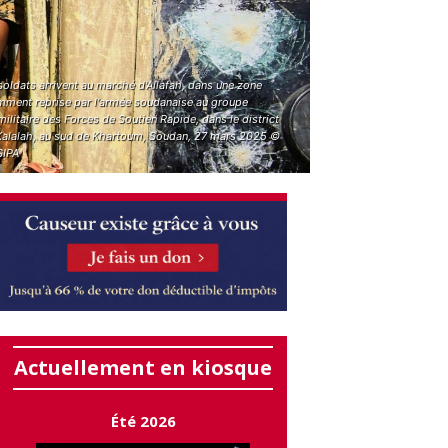
oldats arrivent au marché d'Allafah, dans une zone
mment reprise par l'armée soudanaise au groupe
ilitaire des Forces de Soutien Rapide, dans le district
 Kalalah, au sud de Khartoum, Soudan, 27 mars 2025 ©
SIPA
Actuellement en kiosque
Été 2026