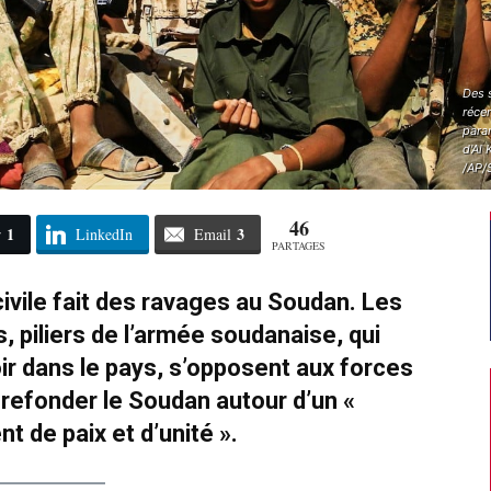
Des s
réce
param
d'Al
/AP/
46
1
3
r
LinkedIn
Email
PARTAGES
civile fait des ravages au Soudan. Les
 piliers de l’armée soudanaise, qui
ir dans le pays, s’opposent aux forces
r refonder le Soudan autour d’un «
 de paix et d’unité ».