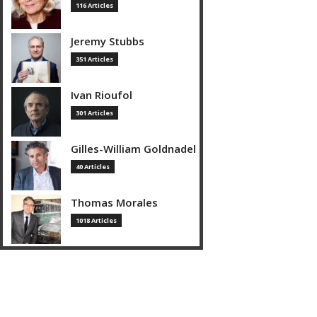
116 Articles
Jeremy Stubbs
351 Articles
Ivan Rioufol
301 Articles
Gilles-William Goldnadel
40 Articles
Thomas Morales
1018 Articles