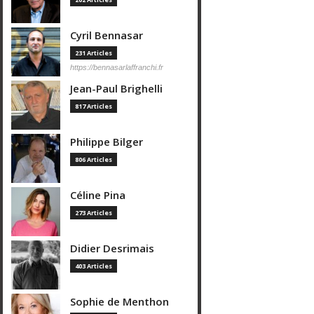
Cyril Bennasar
231 Articles
https://bennasarlaffranchi.fr
Jean-Paul Brighelli
817 Articles
Philippe Bilger
806 Articles
Céline Pina
273 Articles
Didier Desrimais
403 Articles
Sophie de Menthon