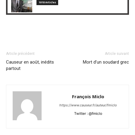
1018 Articles
Article précédent
Article suivant
Causeur en août, inédits
Mort d’un soudard grec
partout
François Miclo
https://www.causeur.fr/auteur/fmiclo
Twitter : @fmiclo