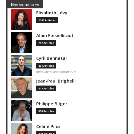
Nos signatures
Elisabeth Lévy
1190 Articles
Alain Finkielkraut
202 Articles
Cyril Bennasar
231 Articles
https://bennasarlaffranchi.fr
Jean-Paul Brighelli
817 Articles
Philippe Bilger
806 Articles
Céline Pina
273 Articles