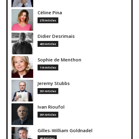
Céline Pina
273 Articles
Didier Desrimais
403 Articles
Sophie de Menthon
116 Articles
Jeremy Stubbs
351 Articles
Ivan Rioufol
301 Articles
Gilles-William Goldnadel
40 Articles