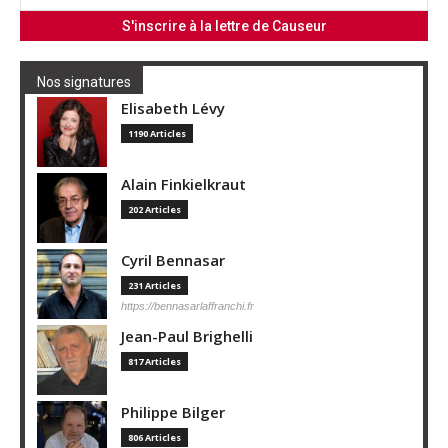
Nos signatures
Elisabeth Lévy
1190 Articles
Alain Finkielkraut
202 Articles
Cyril Bennasar
231 Articles
https://bennasarlaffranchi.fr
Jean-Paul Brighelli
817 Articles
Philippe Bilger
806 Articles